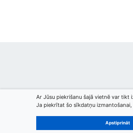
Ar Jūsu piekrišanu šajā vietnē var tikt 
Ja piekrītat šo sīkdatņu izmantošanai, l
© 2026 termini.gov.lv. Izstrādātājs:
Tilde
.
Apstiprināt