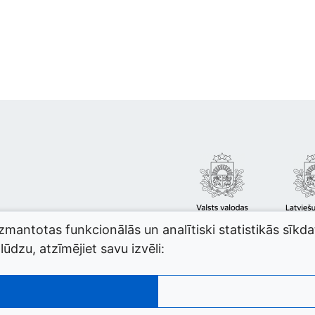
izmantotas funkcionālās un analītiski statistikās sīkd
ūdzu, atzīmējiet savu izvēli: