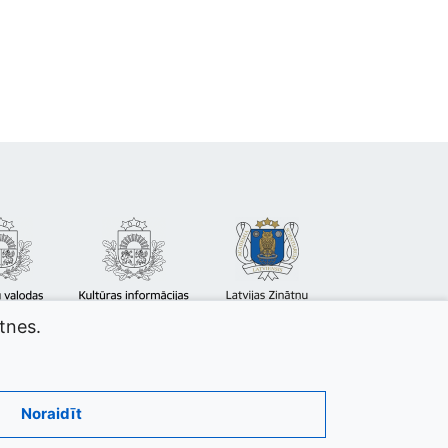
atnes.
Noraidīt