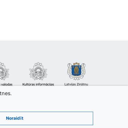
atnes.
Noraidīt