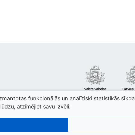
izmantotas funkcionālās un analītiski statistikās sīkd
ūdzu, atzīmējiet savu izvēli: