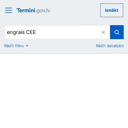
Ienākt
Rādīt filtru
Rādīt detalizēti
No
Uz
Nozare