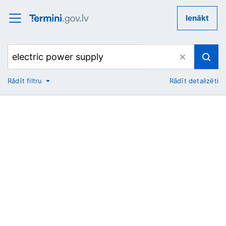
Ienākt
Rādīt filtru
Rādīt detalizēti
No
Uz
Nozare