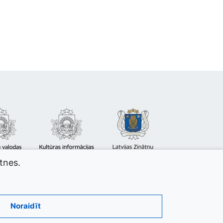
atnes.
Noraidīt