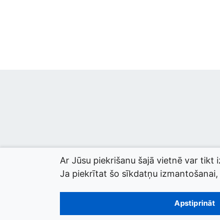
Ar Jūsu piekrišanu šajā vietnē var tikt 
Ja piekrītat šo sīkdatņu izmantošanai, l
© 2026 termini.gov.lv. Izstrādātājs:
Tilde
.
Apstiprināt