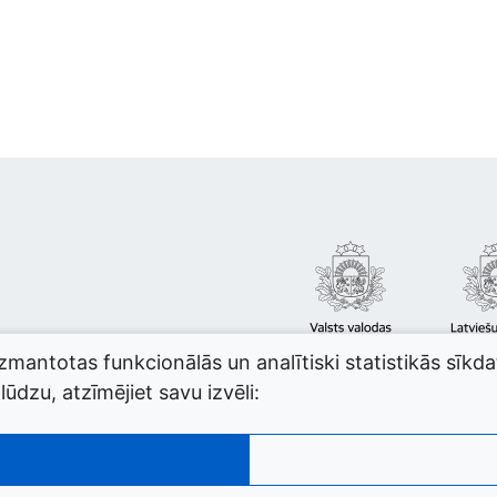
izmantotas funkcionālās un analītiski statistikās sīkd
ūdzu, atzīmējiet savu izvēli: