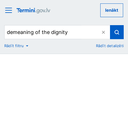
Ienākt
Rādīt filtru
Rādīt detalizēti
No
Uz
Nozare