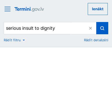
Ienākt
Rādīt filtru
Rādīt detalizēti
No
Uz
Nozare