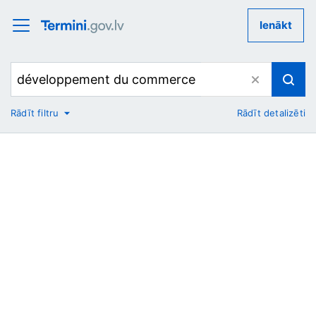
Ienākt
Rādīt filtru
Rādīt detalizēti
No
Uz
Nozare