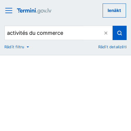
Ienākt
Rādīt filtru
Rādīt detalizēti
No
Uz
Nozare