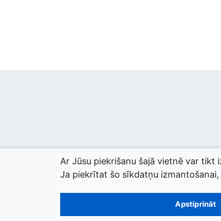
Ar Jūsu piekrišanu šajā vietnē var tikt 
Ja piekrītat šo sīkdatņu izmantošanai, l
© 2026 termini.gov.lv. Izstrādātājs:
Tilde
.
Apstiprināt