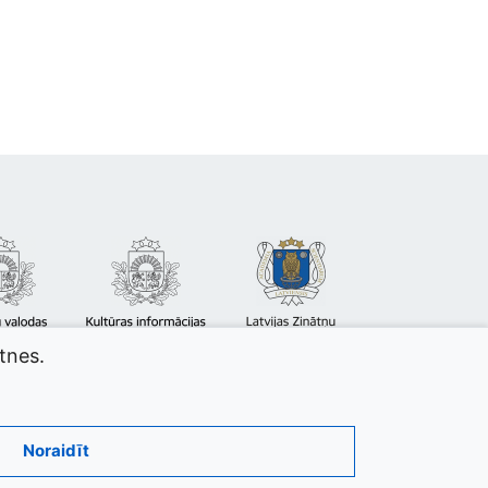
atnes.
Noraidīt