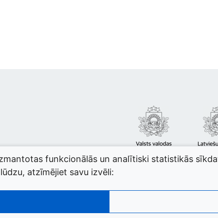
izmantotas funkcionālās un analītiski statistikās sīkd
ūdzu, atzīmējiet savu izvēli: