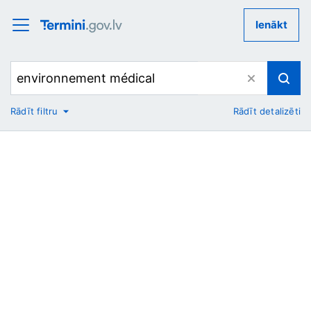
Ienākt
Rādīt filtru
Rādīt detalizēti
No
Uz
Nozare