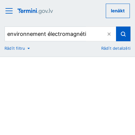
Ienākt
Rādīt filtru
Rādīt detalizēti
No
Uz
Nozare