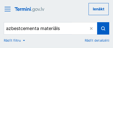
Ienākt
Rādīt filtru
Rādīt detalizēti
No
Uz
Nozare