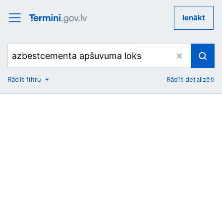
Ienākt
Rādīt filtru
Rādīt detalizēti
No
Uz
Nozare