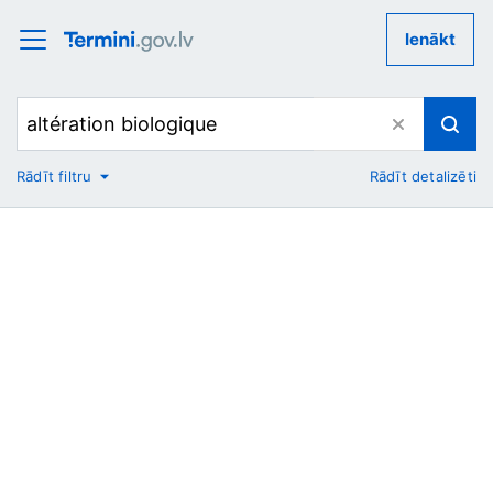
Ienākt
Rādīt filtru
Rādīt detalizēti
No
Uz
Nozare