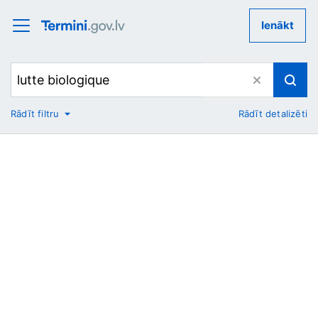
Ienākt
Rādīt filtru
Rādīt detalizēti
No
Uz
Nozare