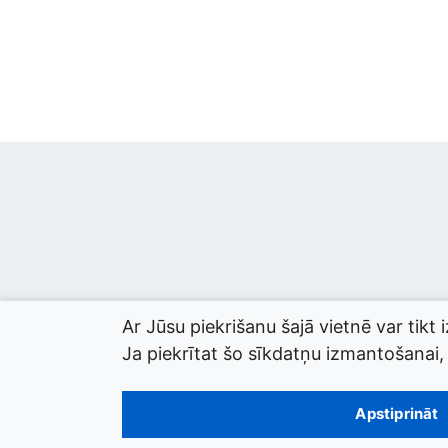
Ar Jūsu piekrišanu šajā vietnē var tikt 
Ja piekrītat šo sīkdatņu izmantošanai, l
© 2026 termini.gov.lv. Izstrādātājs:
Tilde
.
Apstiprināt