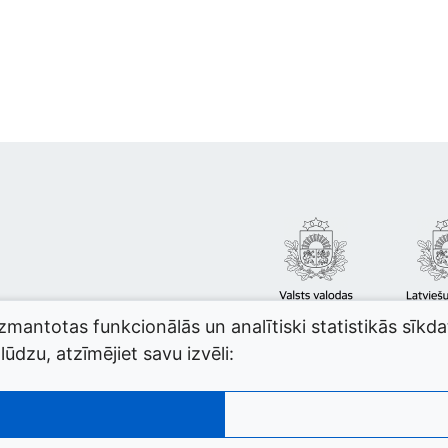
izmantotas funkcionālās un analītiski statistikās sīkd
ūdzu, atzīmējiet savu izvēli: