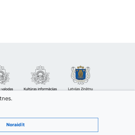
atnes.
Noraidīt