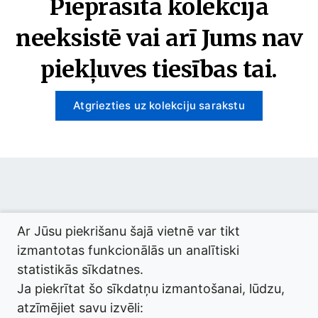
Pieprasītā kolekcija
neeksistē vai arī Jums nav
piekļuves tiesības tai.
Atgriezties uz kolekciju sarakstu
© 2026 termini.gov.lv. Izstrādātājs:
Tilde
.
Ar Jūsu piekrišanu šajā vietnē var tikt
izmantotas funkcionālās un analītiski
statistikās sīkdatnes.
Ja piekrītat šo sīkdatņu izmantošanai, lūdzu,
atzīmējiet savu izvēli: