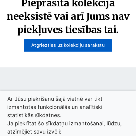
Pieprasītā kolekcija
neeksistē vai arī Jums nav
piekļuves tiesības tai.
Atgriezties uz kolekciju sarakstu
© 2026 termini.gov.lv. Izstrādātājs:
Tilde
.
Ar Jūsu piekrišanu šajā vietnē var tikt
izmantotas funkcionālās un analītiski
statistikās sīkdatnes.
Ja piekrītat šo sīkdatņu izmantošanai, lūdzu,
atzīmējiet savu izvēli: