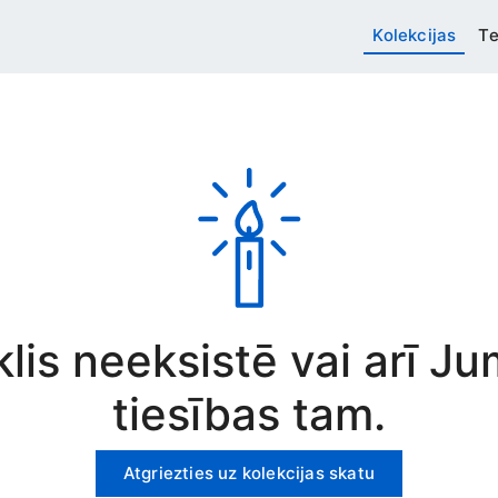
Kolekcijas
Te
rklis neeksistē vai arī J
tiesības tam.
Atgriezties uz kolekcijas skatu