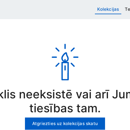
Kolekcijas
Te
rklis neeksistē vai arī J
tiesības tam.
Atgriezties uz kolekcijas skatu