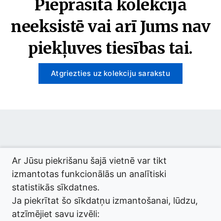
Pieprasītā kolekcija
neeksistē vai arī Jums nav
piekļuves tiesības tai.
Atgriezties uz kolekciju sarakstu
© 2026 termini.gov.lv. Izstrādātājs:
Tilde
.
Ar Jūsu piekrišanu šajā vietnē var tikt
izmantotas funkcionālās un analītiski
statistikās sīkdatnes.
Ja piekrītat šo sīkdatņu izmantošanai, lūdzu,
atzīmējiet savu izvēli: