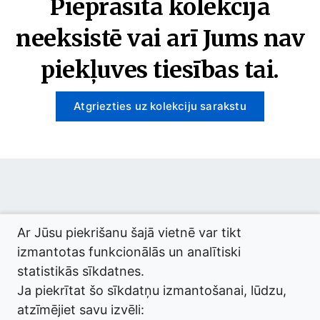
Pieprasītā kolekcija
neeksistē vai arī Jums nav
piekļuves tiesības tai.
Atgriezties uz kolekciju sarakstu
© 2026 termini.gov.lv. Izstrādātājs:
Tilde
.
Ar Jūsu piekrišanu šajā vietnē var tikt
izmantotas funkcionālās un analītiski
statistikās sīkdatnes.
Ja piekrītat šo sīkdatņu izmantošanai, lūdzu,
atzīmējiet savu izvēli: