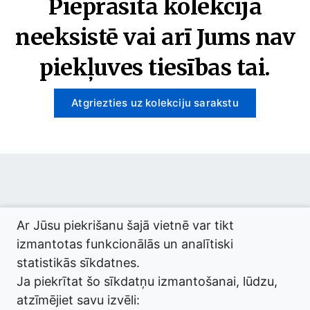
Pieprasītā kolekcija
neeksistē vai arī Jums nav
piekļuves tiesības tai.
Atgriezties uz kolekciju sarakstu
© 2026 termini.gov.lv. Izstrādātājs:
Tilde
.
Ar Jūsu piekrišanu šajā vietnē var tikt
izmantotas funkcionālās un analītiski
statistikās sīkdatnes.
Ja piekrītat šo sīkdatņu izmantošanai, lūdzu,
atzīmējiet savu izvēli: