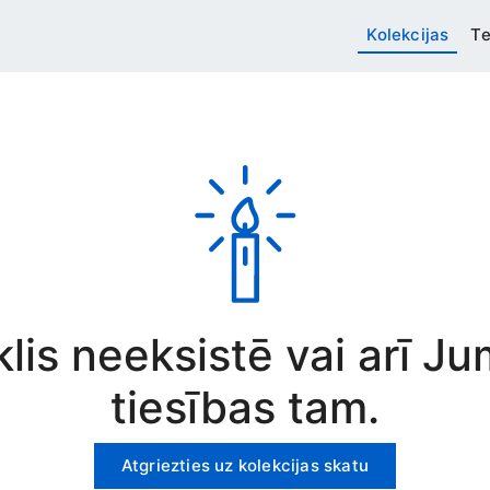
Kolekcijas
Te
rklis neeksistē vai arī J
tiesības tam.
Atgriezties uz kolekcijas skatu