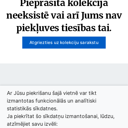
Pieprasītā kolekcija
neeksistē vai arī Jums nav
piekļuves tiesības tai.
Atgriezties uz kolekciju sarakstu
© 2026 termini.gov.lv. Izstrādātājs:
Tilde
.
Ar Jūsu piekrišanu šajā vietnē var tikt
izmantotas funkcionālās un analītiski
statistikās sīkdatnes.
Ja piekrītat šo sīkdatņu izmantošanai, lūdzu,
atzīmējiet savu izvēli: