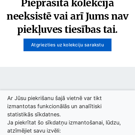
Pieprasītā kolekcija
neeksistē vai arī Jums nav
piekļuves tiesības tai.
Atgriezties uz kolekciju sarakstu
© 2026 termini.gov.lv. Izstrādātājs:
Tilde
.
Ar Jūsu piekrišanu šajā vietnē var tikt
izmantotas funkcionālās un analītiski
statistikās sīkdatnes.
Ja piekrītat šo sīkdatņu izmantošanai, lūdzu,
atzīmējiet savu izvēli: