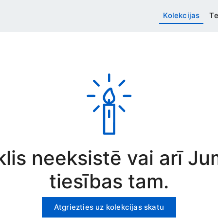
Kolekcijas
Te
rklis neeksistē vai arī J
tiesības tam.
Atgriezties uz kolekcijas skatu