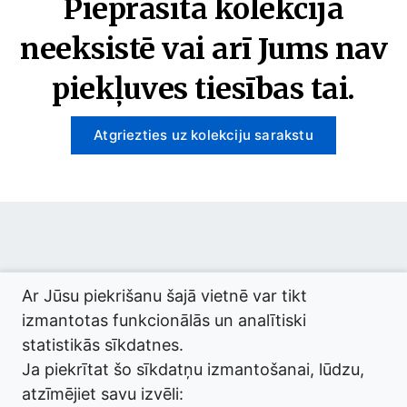
Pieprasītā kolekcija
neeksistē vai arī Jums nav
piekļuves tiesības tai.
Atgriezties uz kolekciju sarakstu
© 2026 termini.gov.lv. Izstrādātājs:
Tilde
.
Ar Jūsu piekrišanu šajā vietnē var tikt
izmantotas funkcionālās un analītiski
statistikās sīkdatnes.
Ja piekrītat šo sīkdatņu izmantošanai, lūdzu,
atzīmējiet savu izvēli: