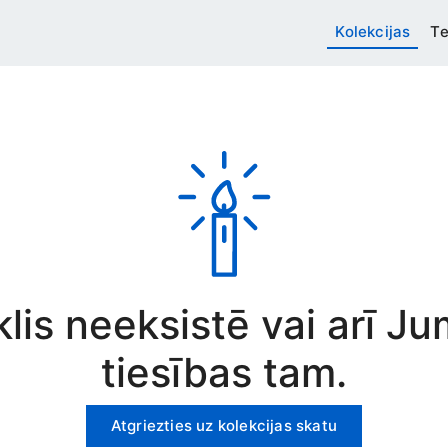
Kolekcijas
Te
rklis neeksistē vai arī J
tiesības tam.
Atgriezties uz kolekcijas skatu