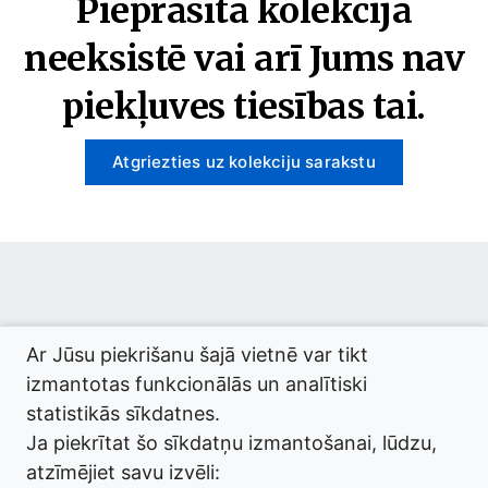
Pieprasītā kolekcija
neeksistē vai arī Jums nav
piekļuves tiesības tai.
Atgriezties uz kolekciju sarakstu
© 2026 termini.gov.lv. Izstrādātājs:
Tilde
.
Ar Jūsu piekrišanu šajā vietnē var tikt
izmantotas funkcionālās un analītiski
statistikās sīkdatnes.
Ja piekrītat šo sīkdatņu izmantošanai, lūdzu,
atzīmējiet savu izvēli: