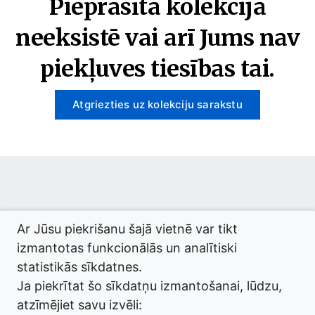
Pieprasītā kolekcija
neeksistē vai arī Jums nav
piekļuves tiesības tai.
Atgriezties uz kolekciju sarakstu
© 2026 termini.gov.lv. Izstrādātājs:
Tilde
.
Ar Jūsu piekrišanu šajā vietnē var tikt
izmantotas funkcionālās un analītiski
statistikās sīkdatnes.
Ja piekrītat šo sīkdatņu izmantošanai, lūdzu,
atzīmējiet savu izvēli: