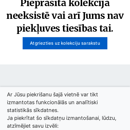
Pieprasītā kolekcija
neeksistē vai arī Jums nav
piekļuves tiesības tai.
Atgriezties uz kolekciju sarakstu
© 2026 termini.gov.lv. Izstrādātājs:
Tilde
.
Ar Jūsu piekrišanu šajā vietnē var tikt
izmantotas funkcionālās un analītiski
statistikās sīkdatnes.
Ja piekrītat šo sīkdatņu izmantošanai, lūdzu,
atzīmējiet savu izvēli: