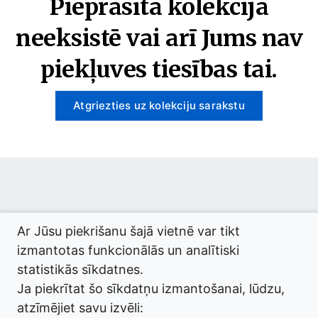
Pieprasītā kolekcija
neeksistē vai arī Jums nav
piekļuves tiesības tai.
Atgriezties uz kolekciju sarakstu
© 2026 termini.gov.lv. Izstrādātājs:
Tilde
.
Ar Jūsu piekrišanu šajā vietnē var tikt
izmantotas funkcionālās un analītiski
statistikās sīkdatnes.
Ja piekrītat šo sīkdatņu izmantošanai, lūdzu,
atzīmējiet savu izvēli: