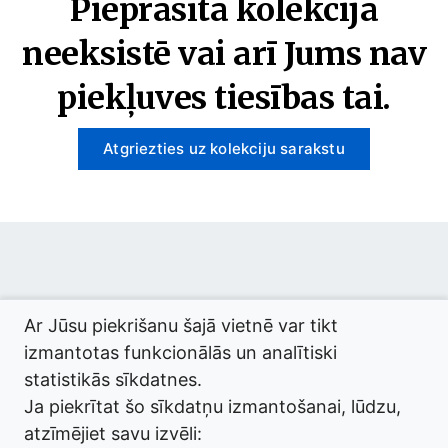
Pieprasītā kolekcija
neeksistē vai arī Jums nav
piekļuves tiesības tai.
Atgriezties uz kolekciju sarakstu
© 2026 termini.gov.lv. Izstrādātājs:
Tilde
.
Ar Jūsu piekrišanu šajā vietnē var tikt
izmantotas funkcionālās un analītiski
statistikās sīkdatnes.
Ja piekrītat šo sīkdatņu izmantošanai, lūdzu,
atzīmējiet savu izvēli: