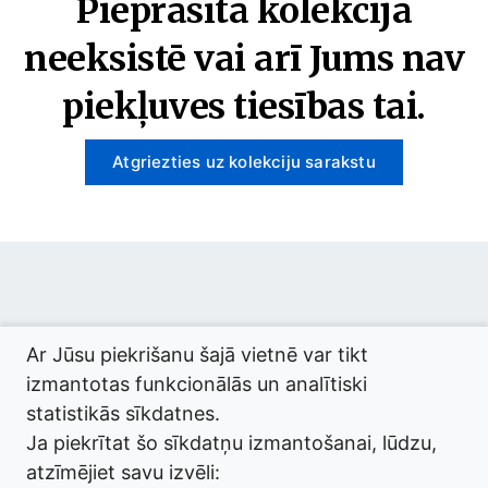
Pieprasītā kolekcija
neeksistē vai arī Jums nav
piekļuves tiesības tai.
Atgriezties uz kolekciju sarakstu
© 2026 termini.gov.lv. Izstrādātājs:
Tilde
.
Ar Jūsu piekrišanu šajā vietnē var tikt
izmantotas funkcionālās un analītiski
statistikās sīkdatnes.
Ja piekrītat šo sīkdatņu izmantošanai, lūdzu,
atzīmējiet savu izvēli: