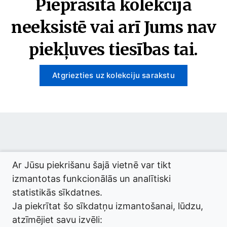
Pieprasītā kolekcija
neeksistē vai arī Jums nav
piekļuves tiesības tai.
Atgriezties uz kolekciju sarakstu
© 2026 termini.gov.lv. Izstrādātājs:
Tilde
.
Ar Jūsu piekrišanu šajā vietnē var tikt
izmantotas funkcionālās un analītiski
statistikās sīkdatnes.
Ja piekrītat šo sīkdatņu izmantošanai, lūdzu,
atzīmējiet savu izvēli: