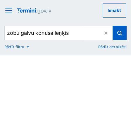
Ienākt
Rādīt filtru
Rādīt detalizēti
No
Uz
Nozare