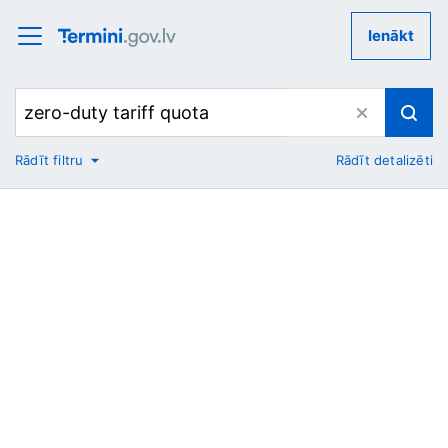
Ienākt
Rādīt filtru
Rādīt detalizēti
No
Uz
Nozare