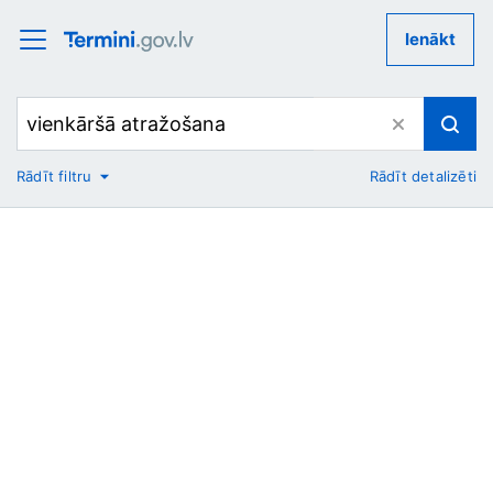
Ienākt
Rādīt filtru
Rādīt detalizēti
No
Uz
Nozare