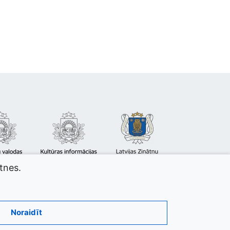
atnes.
Noraidīt