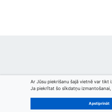
Ar Jūsu piekrišanu šajā vietnē var tikt 
Ja piekrītat šo sīkdatņu izmantošanai, l
© 2026 termini.gov.lv. Izstrādātājs:
Tilde
.
Apstiprināt