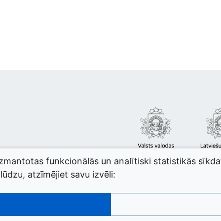
izmantotas funkcionālās un analītiski statistikās sīkd
ūdzu, atzīmējiet savu izvēli: