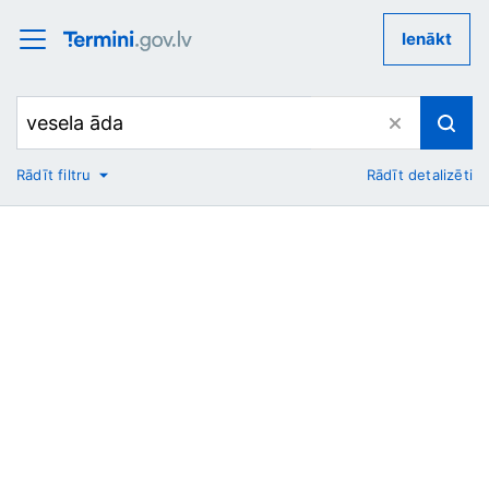
Ienākt
Rādīt filtru
Rādīt detalizēti
No
Uz
Nozare