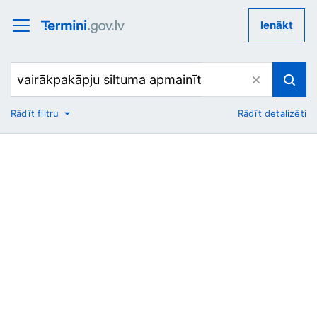
Ienākt
Rādīt filtru
Rādīt detalizēti
No
Uz
Nozare