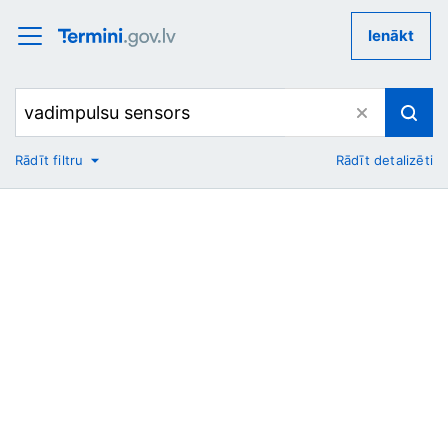
Ienākt
Rādīt filtru
Rādīt detalizēti
No
Uz
Nozare