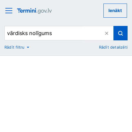
Ienākt
Rādīt filtru
Rādīt detalizēti
No
Uz
Nozare