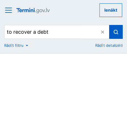
Ienākt
Rādīt filtru
Rādīt detalizēti
No
Uz
Nozare