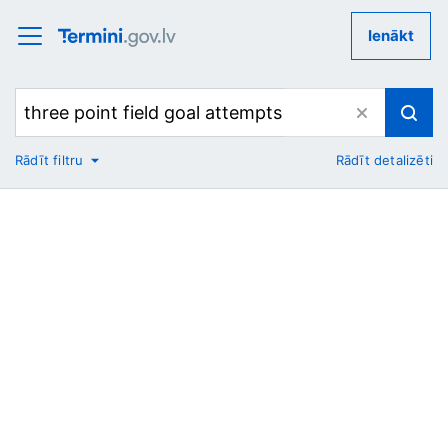
Ienākt
Rādīt filtru
Rādīt detalizēti
No
Uz
Nozare