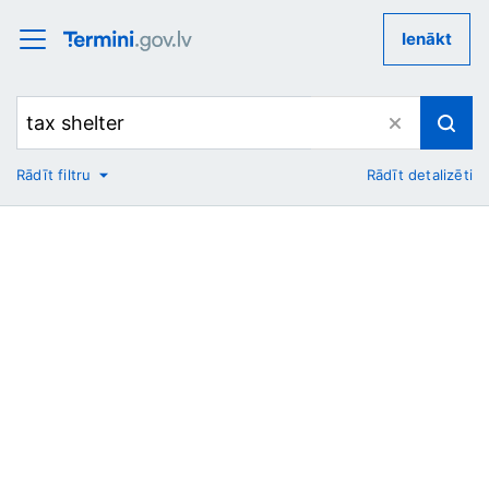
Ienākt
Rādīt filtru
Rādīt detalizēti
No
Uz
Nozare