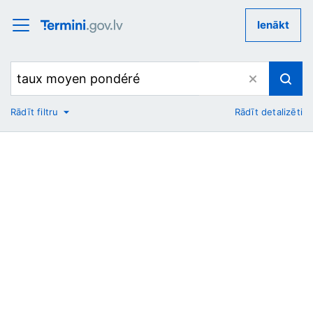
Ienākt
Rādīt filtru
Rādīt detalizēti
No
Uz
Nozare