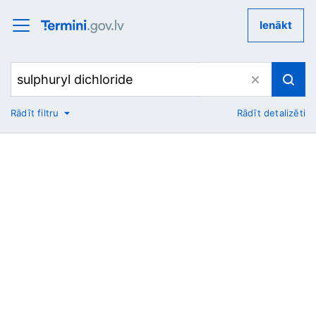
Ienākt
Rādīt filtru
Rādīt detalizēti
No
Uz
Nozare